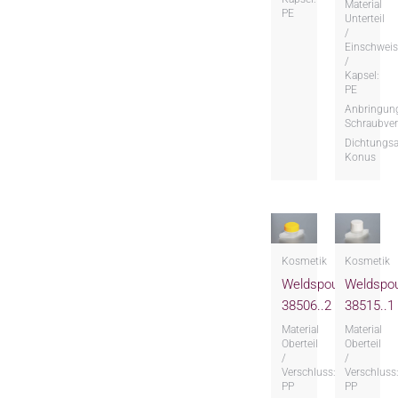
Material
PE
Unterteil
/
Einschweis
/
Kapsel:
PE
Anbringung
Schraubver
Dichtungsa
Konus
Kosmetik
Kosmetik
Weldspout
Weldspo
38506..2
38515..1
Material
Material
Oberteil
Oberteil
/
/
Verschluss:
Verschluss
PP
PP