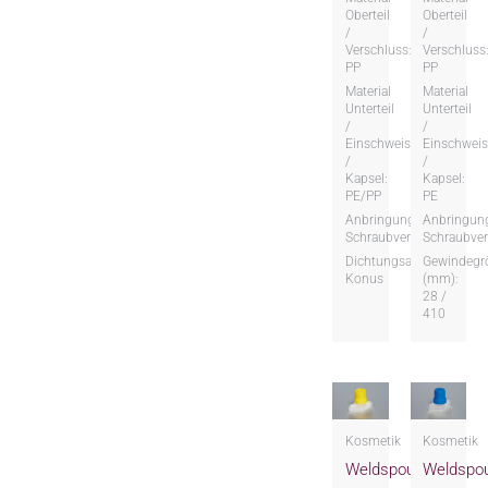
Oberteil
Oberteil
/
/
Verschluss:
Verschluss
PP
PP
Material
Material
Unterteil
Unterteil
/
/
Einschweissteil
Einschweis
/
/
Kapsel:
Kapsel:
PE/PP
PE
Anbringungsart:
Anbringung
Schraubversion
Schraubver
Dichtungsart:
Gewindegr
Konus
(mm):
28 /
410
Kosmetik
Kosmetik
Weldspout
Weldspo