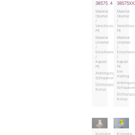
38575..4
38575XX
Material
Material
Oberteil
Oberteil
/
/
Verschluss:
Verschluss
PE
PE
Material
Material
Unterteil
Unterteil
/
/
Einschweissteil
Einschweis
/
/
Kapsel:
Kapsel:
PE
PE
low
Anbringungsart:
melting
Schraubversion
Anbringung
Dichtungsart:
Schraubver
Konus
Dichtungsa
Konus
Kosmetik
Kosmetik