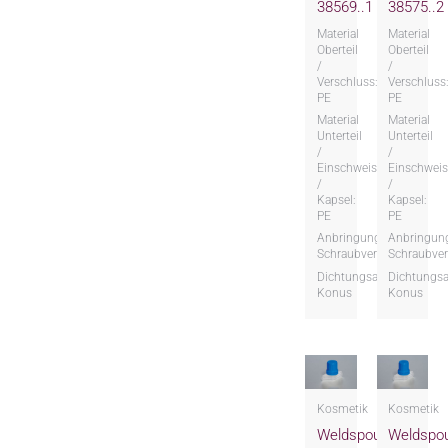
38569..1
38575..2
Material
Material
Oberteil
Oberteil
/
/
Verschluss:
Verschluss
PE
PE
Material
Material
Unterteil
Unterteil
/
/
Einschweissteil
Einschweis
/
/
Kapsel:
Kapsel:
PE
PE
Anbringungsart:
Anbringung
Schraubversion
Schraubver
Dichtungsart:
Dichtungsa
Konus
Konus
Kosmetik
Kosmetik
Weldspout
Weldspo