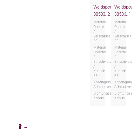
Weldspout
Weldspo
38583..2
38586..1
Material
Material
Oberteil
Oberteil
/
/
Verschluss:
Verschluss
PE
PE
Material
Material
Unterteil
Unterteil
/
/
Einschweissteil
Einschweis
/
/
Kapsel:
Kapsel:
PE
PE
Anbringungsart:
Anbringung
Schraubversion
Schraubver
Dichtungsart:
Dichtungsa
Konus
Konus
1
2
→