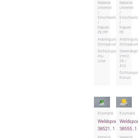
Material
Material
Unterteil
Unterteil
/
/
Einschweissteil
Einschweis
/
/
Kapsel:
Kapsel:
PE/PP
PE
Anbringungsart:
Anbringung
Schraubversion
Schraubver
Dichtungsart:
Gewindegr
Alu-
(mm):
Liner
28 /
410
Dichtungsa
Konus
Kosmetik
Kosmetik
Weldspout
Weldspo
38521..1
38555..1
Material
Material