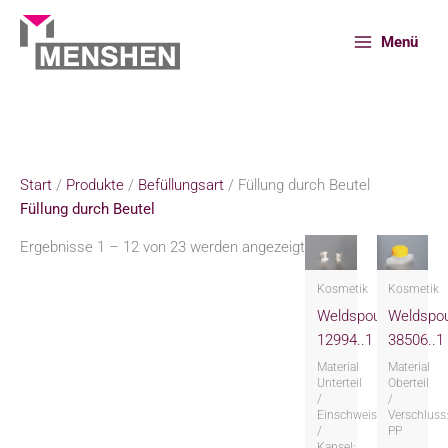
Zum
Inhalt
Menü
springen
Start
Produkte
Befüllungsart
Füllung durch Beutel
Start
/
Produkte
/
Befüllungsart
/ Füllung durch Beutel
Füllung durch Beutel
Ergebnisse 1 – 12 von 23 werden angezeigt
Kosmetik
Kosmetik
Weldspout
Weldspo
12994..1
38506..1
Material
Material
Unterteil
Oberteil
/
/
Einschweissteil
Verschluss
/
PP
Kapsel: