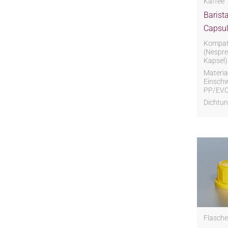
Kaffee
Barist
Capsul
Kompati
(Nespre
Kapsel)
Material
Einschw
PP/EV
Dichtun
Flasche