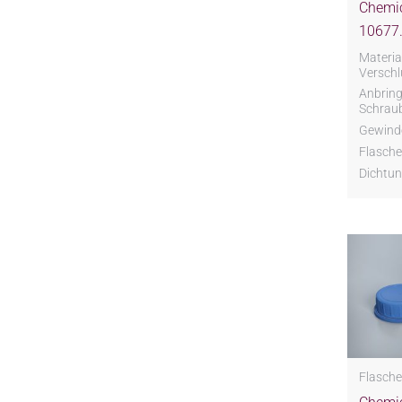
Chemic
10677.
Material
Verschl
Anbring
Schrau
Gewind
Flasche
Dichtun
Flasche