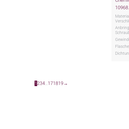
Chemic
10968.
Material
Verschl
Anbring
Schrau
Gewind
Flasche
Dichtun
1
2
3
4
…
17
18
19
→