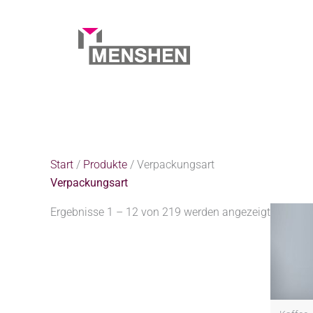
Zum
Inhalt
springen
Start
Produkte
Verpackungsart
Start
/
Produkte
/ Verpackungsart
Verpackungsart
Ergebnisse 1 – 12 von 219 werden angezeigt