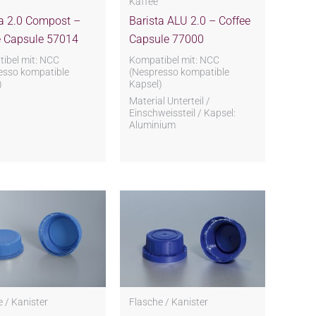
Kaffee
ta 2.0 Compost –
Barista ALU 2.0 – Coffee
e Capsule 57014
Capsule 77000
ibel mit: NCC
Kompatibel mit: NCC
esso kompatible
(Nespresso kompatible
)
Kapsel)
Material Unterteil /
Einschweissteil / Kapsel:
Aluminium
 / Kanister
Flasche / Kanister