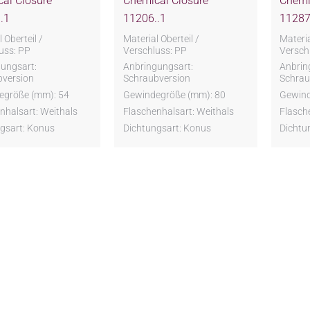
al Closure
Chemical Closure
Chemi
.1
11206..1
11287
 Oberteil /
Material Oberteil /
Materia
uss: PP
Verschluss: PP
Versch
ungsart:
Anbringungsart:
Anbrin
bversion
Schraubversion
Schrau
egröße (mm): 54
Gewindegröße (mm): 80
Gewind
nhalsart: Weithals
Flaschenhalsart: Weithals
Flasch
gsart: Konus
Dichtungsart: Konus
Dichtu