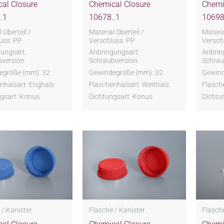
al Closure
Chemical Closure
Chemi
.1
10678..1
10698
 Oberteil /
Material Oberteil /
Materia
uss: PP
Verschluss: PP
Versch
ungsart:
Anbringungsart:
Anbrin
bversion
Schraubversion
Schrau
egröße (mm): 32
Gewindegröße (mm): 32
Gewind
nhalsart: Enghals
Flaschenhalsart: Weithals
Flasch
gsart: Konus
Dichtungsart: Konus
Dichtu
 / Kanister
Flasche / Kanister
Flasche