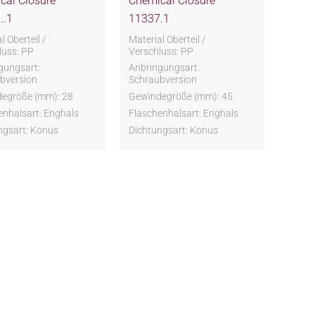
cal Closure
Chemical Closure
..1
11337.1
l Oberteil /
Material Oberteil /
luss: PP
Verschluss: PP
gungsart:
Anbringungsart:
bversion
Schraubversion
egröße (mm): 28
Gewindegröße (mm): 45
enhalsart: Enghals
Flaschenhalsart: Enghals
ngsart: Konus
Dichtungsart: Konus