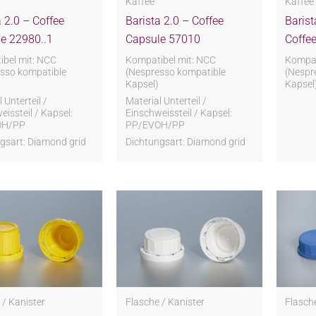
Kaffee
Kaffee
a 2.0 – Coffee
Barista 2.0 – Coffee
Baris
e 22980..1
Capsule 57010
Coffe
bel mit: NCC
Kompatibel mit: NCC
Kompat
sso kompatible
(Nespresso kompatible
(Nespr
Kapsel)
Kapsel
 Unterteil /
Material Unterteil /
eissteil / Kapsel:
Einschweissteil / Kapsel:
OH/PP
PP/EVOH/PP
gsart: Diamond grid
Dichtungsart: Diamond grid
 / Kanister
Flasche / Kanister
Flasche