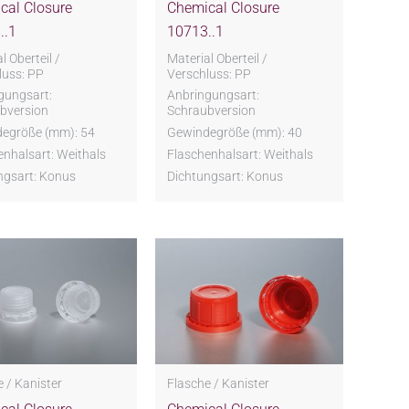
cal Closure
Chemical Closure
..1
10713..1
l Oberteil /
Material Oberteil /
luss: PP
Verschluss: PP
gungsart:
Anbringungsart:
bversion
Schraubversion
egröße (mm): 54
Gewindegröße (mm): 40
enhalsart: Weithals
Flaschenhalsart: Weithals
ngsart: Konus
Dichtungsart: Konus
 / Kanister
Flasche / Kanister