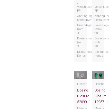
/
/
Verschluss:
Verschluss
PP
PP
Anbringungsart:
Anbringung
Schraubversion
Schraubver
Gewindegröße
Gewindegr
(mm):
(mm):
36
28
Dosiervolumen
Dosiervol
(ml):
(ml):
30
30
Dichtungsart:
Dichtungsa
Konus
Konus
Flasche
Flasche
Dosing
Dosing
Closure
Closure
52099..1
12957..1
Material
Material