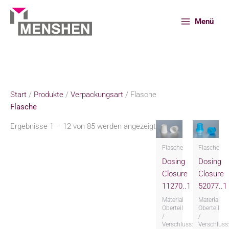
Zum
Inhalt
Menü
springen
Start
Produkte
Verpackungsart
Flasche
Start
/
Produkte
/
Verpackungsart
/ Flasche
Flasche
Ergebnisse 1 – 12 von 85 werden angezeigt
Flasche
Flasche
Dosing
Dosing
Closure
Closure
11270..1
52077..1
Material
Material
Oberteil
Oberteil
/
/
Verschluss:
Verschluss