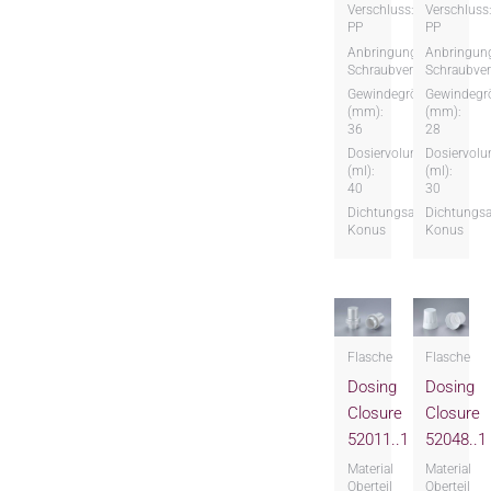
Verschluss:
Verschluss
PP
PP
Anbringungsart:
Anbringung
Schraubversion
Schraubver
Gewindegröße
Gewindegr
(mm):
(mm):
36
28
Dosiervolumen
Dosiervol
(ml):
(ml):
40
30
Dichtungsart:
Dichtungsa
Konus
Konus
Flasche
Flasche
Dosing
Dosing
Closure
Closure
52011..1
52048..1
Material
Material
Oberteil
Oberteil