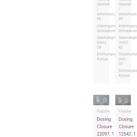
Oberteil
Oberteil
/
/
Verschluss:
Verschluss
PE
PP
Anbringungsart:
Anbringung
Schraubversion
Schraubver
Gewindegröße
Gewindegr
(mm):
(mm):
28
42
Dichtungsart:
Dosiervol
Konus
(ml):
30
Dichtungsa
Konus
Flasche
Flasche
Dosing
Dosing
Closure
Closure
22097..1
12542..1