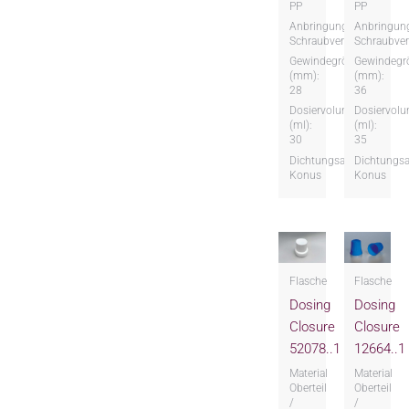
PP
PP
Anbringungsart:
Anbringung
Schraubversion
Schraubver
Gewindegröße
Gewindegr
(mm):
(mm):
28
36
Dosiervolumen
Dosiervol
(ml):
(ml):
30
35
Dichtungsart:
Dichtungsa
Konus
Konus
Flasche
Flasche
Dosing
Dosing
Closure
Closure
52078..1
12664..1
Material
Material
Oberteil
Oberteil
/
/