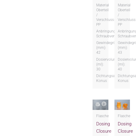
Material
Material
Oberteil
Oberteil
/
/
Verschluss:
Verschluss
PP
PP
Anbringungsart:
Anbringung
Schraubversion
Schraubver
Gewindegröße
Gewindegr
(mm):
(mm):
42
43
Dosiervolumen
Dosiervol
(ml):
(ml):
30
40
Dichtungsart:
Dichtungsa
Konus
Konus
Flasche
Flasche
Dosing
Dosing
Closure
Closure