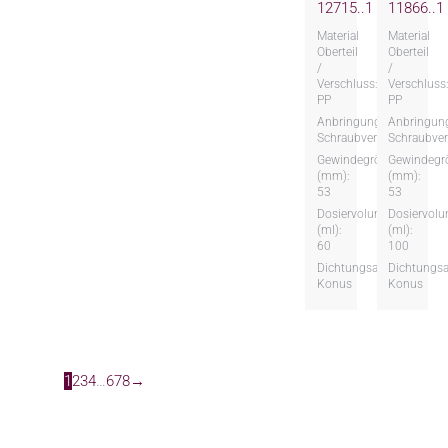
12715..1
11866..1
Material
Material
Oberteil
Oberteil
/
/
Verschluss:
Verschluss
PP
PP
Anbringungsart:
Anbringung
Schraubversion
Schraubver
Gewindegröße
Gewindegr
(mm):
(mm):
53
53
Dosiervolumen
Dosiervol
(ml):
(ml):
60
100
Dichtungsart:
Dichtungsa
Konus
Konus
1
2
3
4
…
6
7
8
→