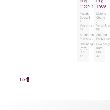
Plug
Plug
11229..1
12635..
Material
Material
Oberteil
Oberteil
/
/
Verschluss:
Verschluss
PE
PE
Anbringungsart:
Anbringun
Prellversion
Prellversi
Gewindegröße
Gewindeg
(mm):
(mm):
DIN
DIN
45
32
←
1
2
3
4
5