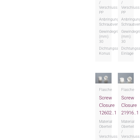
/
/
Verschluss:
Verschluss
PP
PP
Anbringungsart:
Anbringung
Schraubversion
Schraubver
Gewindegröße
Gewindegr
(mm):
(mm):
30
30
Dichtungsart:
Dichtungsa
Konus
Einlage
Flasche
Flasche
Screw
Screw
Closure
Closure
12602..1
21916..1
Material
Material
Oberteil
Oberteil
/
/
Verschluss:
Verschluss