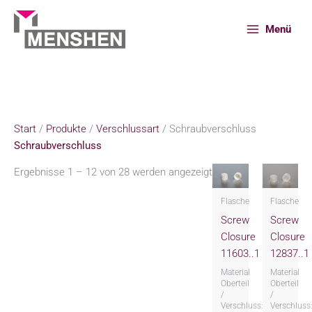
Zum
Inhalt
Menü
springen
Start
Produkte
Verschlussart
Schraubverschluss
Start
/
Produkte
/
Verschlussart
/ Schraubverschluss
Schraubverschluss
Ergebnisse 1 – 12 von 28 werden angezeigt
Flasche
Flasche
Screw
Screw
Closure
Closure
11603..1
12837..1
Material
Material
Oberteil
Oberteil
/
/
Verschluss:
Verschluss