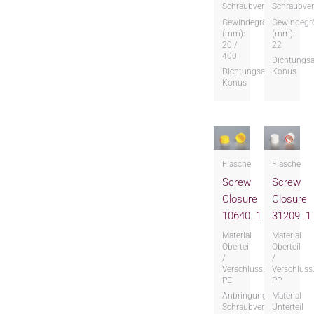
Schraubversion
Schraubver
Gewindegröße
Gewindegr
(mm):
(mm):
20 /
22
400
Dichtungsa
Dichtungsart:
Konus
Konus
Flasche
Flasche
Screw
Screw
Closure
Closure
10640..1
31209..1
Material
Material
Oberteil
Oberteil
/
/
Verschluss:
Verschluss
PE
PP
Anbringungsart:
Material
Schraubversion
Unterteil