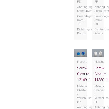
PE
PP
Anbringungsart:
Anbringung
Schraubversion
Schraubver
Gewindegröße
Gewindegr
(mm):
(mm):
13
18
Dichtungsart:
Dichtungsa
Konus
Konus
Flasche
Flasche
Screw
Screw
Closure
Closure
12169..1
11380..1
Material
Material
Oberteil
Oberteil
/
/
Verschluss:
Verschluss
PP
PE
Anbringungsart:
Anbringung