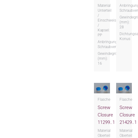
Material
Anbringung
Unterteil
Schraubver
/
Gewindegr
Einschweissteil
(mm):
/
28
Kapsel:
Dichtungsa
PP
Konus
Anbringungsart:
Schraubversion
Gewindegröße
(mm):
16
Flasche
Flasche
Screw
Screw
Closure
Closure
11299..1
21429..1
Material
Material
Oberteil
Oberteil