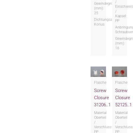
/
Gewindegröße
Einschweis
(mm):
/
25
Kapsel:
Dichtungsart:
PP
Konus
Anbringung
Schraubver
Gewindegr
(mm):
16
Flasche
Flasche
Screw
Screw
Closure
Closure
31206..1
52125..1
Material
Material
Oberteil
Oberteil
/
/
Verschluss:
Verschluss
PP
PP