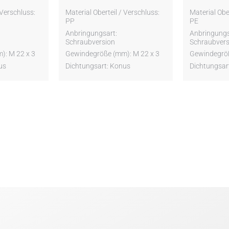
 Verschluss:
Material Oberteil / Verschluss:
Material Ober
PP
PE
Anbringungsart:
Anbringungs
Schraubversion
Schraubvers
): M 22 x 3
Gewindegröße (mm): M 22 x 3
Gewindegröß
us
Dichtungsart: Konus
Dichtungsar