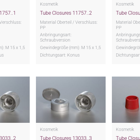
Kosmetik
Kosmetik
1757..1
Tube Closures 11757..2
Tube Closu
 Verschluss:
Material Oberteil / Verschluss:
Material Ober
PP
PP
Anbringungsart:
Anbringungs
Schraubversion
Schraubvers
: M 15 x 1,5
Gewindegröße (mm): M 15 x 1,5
Gewindegröß
us
Dichtungsart: Konus
Dichtungsar
Kosmetik
Kosmetik
3033..2
Tube Closures 13033..3
Tube Closu