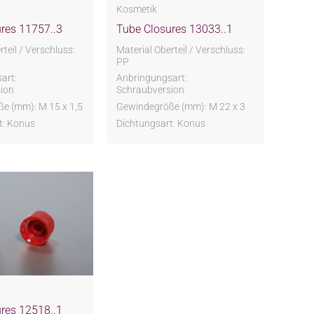
Kosmetik
res 11757..3
Tube Closures 13033..1
teil / Verschluss:
Material Oberteil / Verschluss:
PP
art:
Anbringungsart:
ion
Schraubversion
e (mm): M 15 x 1,5
Gewindegröße (mm): M 22 x 3
t: Konus
Dichtungsart: Konus
res 12518..1