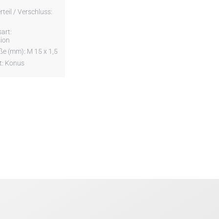
teil / Verschluss:
art:
ion
e (mm): M 15 x 1,5
t: Konus