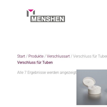
Zum
Inhalt
springen
Start
Produkte
Verschlussart
Verschluss für Tub
Start
/
Produkte
/
Verschlussart
/ Verschluss für Tube
Verschluss für Tuben
Alle 7 Ergebnisse werden angezeigt