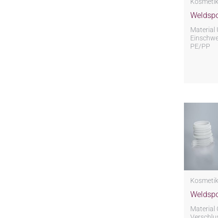
Kosmeti
Weldspo
Material 
Einschwei
PE/PP
Kosmeti
Weldspo
Material 
Verschlu