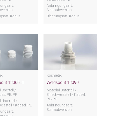
ungsart:
Anbringungsart:
bversion
Schraubversion
gsart: Konus
Dichtungsart: Konus
ik
Kosmetik
out 13066..1
Weldspout 13090
 Oberteil /
Material Unterteil /
uss: PE, PP
Einschweissteil / Kapsel:
PE/PP
 Unterteil /
eissteil / Kapsel: PE
Anbringungsart:
Schraubversion
ungsart:
bversion