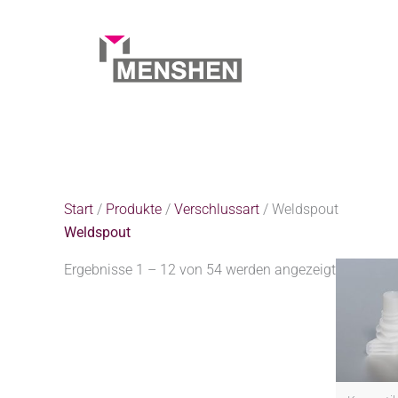
Zum
Inhalt
springen
Start
Produkte
Verschlussart
Weldspout
Start
/
Produkte
/
Verschlussart
/ Weldspout
Weldspout
Ergebnisse 1 – 12 von 54 werden angezeigt