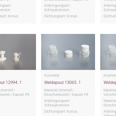
ngsart:
Anbringungsart:
Anbring
ersion
Schraubversion
Schrau
sart: Konus
Dichtungsart: Konus
Dichtun
k
Kosmetik
Kosmet
ut 12994..1
Weldspout 13065..1
Weldsp
Unterteil /
Material Unterteil /
Material
ssteil / Kapsel: PE
Einschweissteil / Kapsel: PE
Verschl
Anbringungsart:
Material
Schraubversion
Einschw
Dichtungsart: Konus
Anbring
Schrau