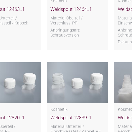
k
Kosmetik
Kosmet
ut 12463..1
Weldspout 12464..1
Weldsp
Unterteil /
Material Oberteil /
Material
ssteil / Kapsel:
Verschluss: PP
Einschw
Anbringungsart:
Anbring
Schraubversion
Schrau
Dichtun
k
Kosmetik
Kosmet
ut 12820..1
Weldspout 12839..1
Weldsp
Oberteil /
Material Unterteil /
Material
ss: PE
Einschweissteil / Kapsel: PE
Verschl