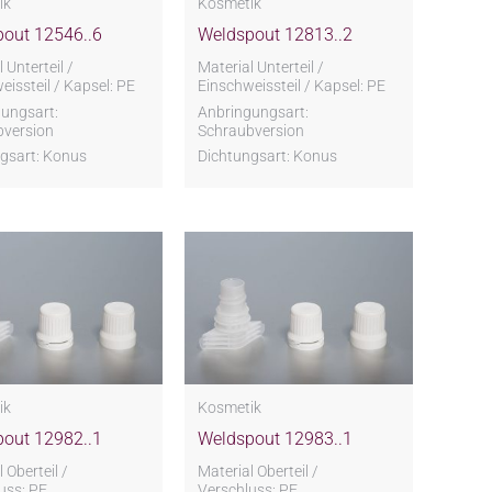
ik
Kosmetik
out 12546..6
Weldspout 12813..2
 Unterteil /
Material Unterteil /
eissteil / Kapsel: PE
Einschweissteil / Kapsel: PE
ungsart:
Anbringungsart:
bversion
Schraubversion
gsart: Konus
Dichtungsart: Konus
ik
Kosmetik
out 12982..1
Weldspout 12983..1
 Oberteil /
Material Oberteil /
uss: PE
Verschluss: PE