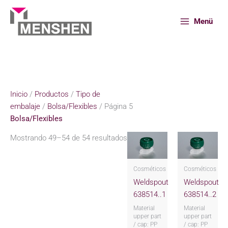
Ir
al
Menü
contenido
Inicio
Productos
Tipo de embalaje
Bolsa/Flexibles
Página 5
Inicio
/
Productos
/
Tipo de
embalaje
/
Bolsa/Flexibles
/ Página 5
Bolsa/Flexibles
Mostrando 49–54 de 54 resultados
Cosméticos
Cosméticos
Weldspout
Weldspout
638514..1
638514..2
Material
Material
upper part
upper part
/ cap: PP
/ cap: PP