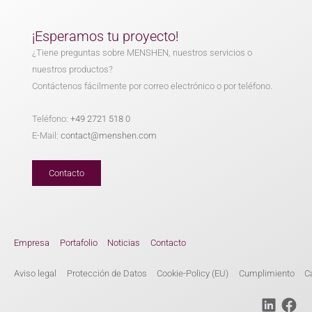
¡Esperamos tu proyecto!
¿Tiene preguntas sobre MENSHEN, nuestros servicios o
nuestros productos?
Contáctenos fácilmente por correo electrónico o por teléfono.
Teléfono:
+49 2721 518 0
E-Mail:
contact@menshen.com
Contacto
Empresa
Portafolio
Noticias
Contacto
Aviso legal
Protección de Datos
Cookie-Policy (EU)
Cumplimiento
C