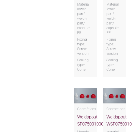
Material
Material
lower
lower
part/
part/
weld-in
weld-in
part/
part/
capsule:
capsule:
PE
PP
Fixing
Fixing
type:
type:
Screw
Screw
version
version
Sealing
Sealing
type:
type:
Cone
Cone
Cosméticos
Cosméticos
Weldspout
Weldspout
SF075001000XXX
WSF0750010
Material
Material