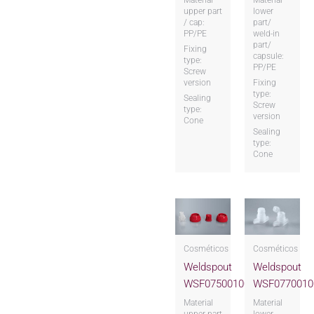
upper part
lower
/ cap:
part/
PP/PE
weld-in
part/
Fixing
capsule:
type:
PP/PE
Screw
version
Fixing
type:
Sealing
Screw
type:
version
Cone
Sealing
type:
Cone
Cosméticos
Cosméticos
Weldspout
Weldspout
WSF075001000XXXTL
WSF0770010
Material
Material
upper part
lower