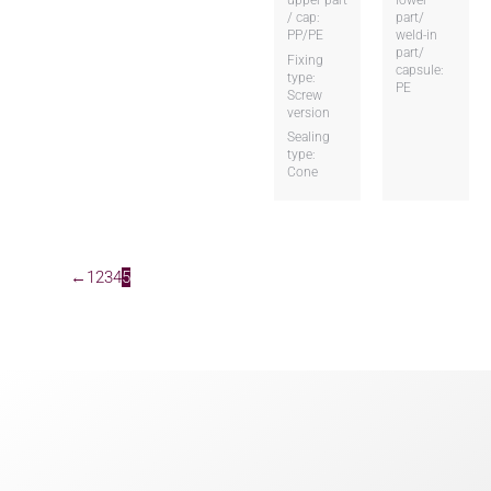
/ cap:
part/
PP/PE
weld-in
part/
Fixing
capsule:
type:
PE
Screw
version
Sealing
type:
Cone
←
1
2
3
4
5