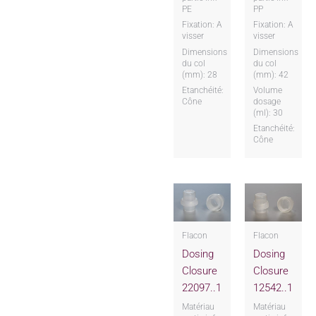
PE
PP
Fixation: A
Fixation: A
visser
visser
Dimensions
Dimensions
du col
du col
(mm): 28
(mm): 42
Etanchéité:
Volume
Cône
dosage
(ml): 30
Etanchéité:
Cône
Flacon
Flacon
Dosing
Dosing
Closure
Closure
22097..1
12542..1
Matériau
Matériau