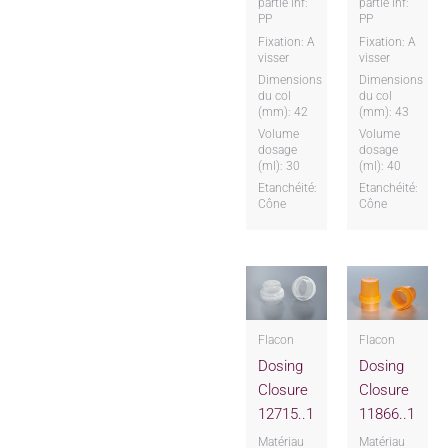
partie inf:
partie inf:
PP
PP
Fixation: A
Fixation: A
visser
visser
Dimensions
Dimensions
du col
du col
(mm): 42
(mm): 43
Volume
Volume
dosage
dosage
(ml): 30
(ml): 40
Etanchéité:
Etanchéité:
Cône
Cône
Flacon
Flacon
Dosing
Dosing
Closure
Closure
12715..1
11866..1
Matériau
Matériau