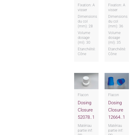
Fixation: A
Fixation: A
visser
visser
Dimensions
Dimensions
du col
du col
(mm): 28
(mm): 36
Volume
Volume
dosage
dosage
(ml): 30
(ml): 35
Etanchéité:
Etanchéité:
Cône
Cône
Flacon
Flacon
Dosing
Dosing
Closure
Closure
52078..1
12664..1
Matériau
Matériau
partie inf:
partie inf: