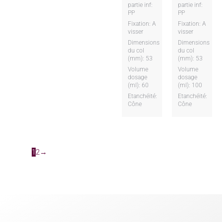
partie inf:
partie inf:
PP
PP
Fixation: A
Fixation: A
visser
visser
Dimensions
Dimensions
du col
du col
(mm): 53
(mm): 53
Volume
Volume
dosage
dosage
(ml): 60
(ml): 100
Etanchéité:
Etanchéité:
Cône
Cône
1
2
→