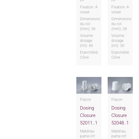
PP
PP
Fixation: A
Fixation: A
visser
visser
Dimensions
Dimensions
du col
du col
(mm): 36
(mm): 28
Volume
Volume
dosage
dosage
(ml): 40
(ml): 30
Etanchéité:
Etanchéité:
Cône
Cône
Flacon
Flacon
Dosing
Dosing
Closure
Closure
52011..1
52048..1
Matériau
Matériau
partie inf:
partie inf: