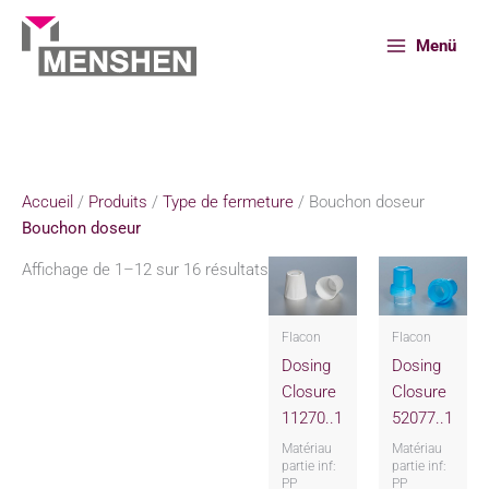
Aller
au
Menü
contenu
Accueil
Produits
Type de fermeture
Bouchon doseur
Accueil
/
Produits
/
Type de fermeture
/ Bouchon doseur
Bouchon doseur
Affichage de 1–12 sur 16 résultats
Flacon
Flacon
Dosing
Dosing
Closure
Closure
11270..1
52077..1
Matériau
Matériau
partie inf:
partie inf:
PP
PP