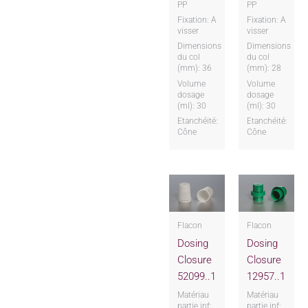
PP
PP
Fixation: A
Fixation: A
visser
visser
Dimensions
Dimensions
du col
du col
(mm): 36
(mm): 28
Volume
Volume
dosage
dosage
(ml): 30
(ml): 30
Etanchéité:
Etanchéité:
Cône
Cône
Flacon
Flacon
Dosing
Dosing
Closure
Closure
52099..1
12957..1
Matériau
Matériau
partie inf:
partie inf: