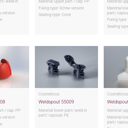
rt/ weld-in
Material upper part / cap: PP
Material up
Fixing type: Screw version
Material lo
w version
part/ capsu
Sealing type: Cone
ne
Fixing type
Sealing typ
Cosméticos
Cosmético
008
Weldspout 55009
Weldspou
rt / cap: PP
Material lower part/ weld-in
Material up
part/ capsule: PE
w version
Material lo
part/ capsu
ne