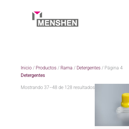
Ir
al
contenido
Inicio
Productos
Rama
Detergentes
Página 4
Inicio
/
Productos
/
Rama
/
Detergentes
/ Página 4
Detergentes
Mostrando 37–48 de 128 resultados