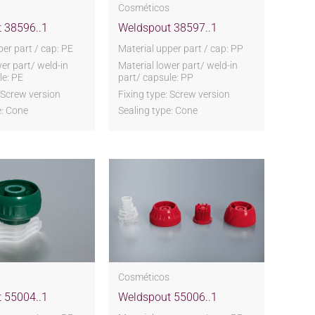
s
Cosméticos
 38596..1
Weldspout 38597..1
per part / cap: PE
Material upper part / cap: PP
wer part/ weld-in
Material lower part/ weld-in
le: PE
part/ capsule: PP
: Screw version
Fixing type: Screw version
e: Cone
Sealing type: Cone
s
Cosméticos
 55004..1
Weldspout 55006..1