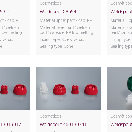
Cosméticos
Cosmético
93..1
Weldspout 38594..1
Weldspout
rt / cap: PE
Material upper part / cap: PP
Material up
rt/ weld-in
Material lower part/ weld-in
Material lo
 low melting
part/ capsule: PP low melting
part/ capsu
w version
Fixing type: Screw version
Fixing type
ne
Sealing type: Cone
Sealing typ
Cosméticos
Cosmético
013019017
Weldspout 460130741
Weldspout