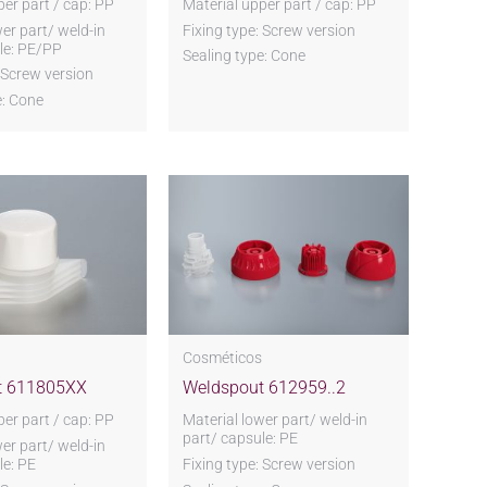
per part / cap: PP
Material upper part / cap: PP
wer part/ weld-in
Fixing type: Screw version
le: PE/PP
Sealing type: Cone
: Screw version
e: Cone
s
Cosméticos
t 611805XX
Weldspout 612959..2
per part / cap: PP
Material lower part/ weld-in
part/ capsule: PE
wer part/ weld-in
le: PE
Fixing type: Screw version