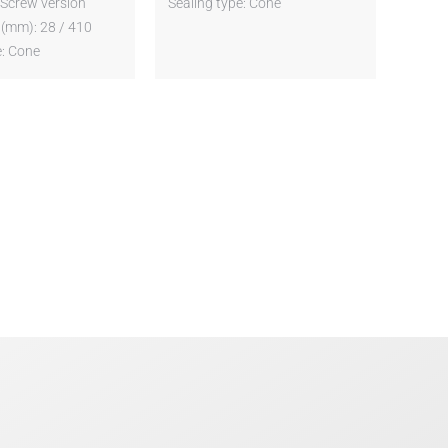
: Screw version
Sealing type: Cone
 (mm): 28 / 410
e: Cone