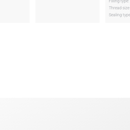
Fixing type
Thread size
Sealing typ