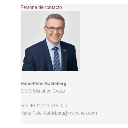
Persona de contacto
Hans-Peter Kaldeberg
CIMO Menshen Group
Fon: +49 2721 518 250
Hans-Peter.Kaldeberg@menshen.com