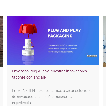
Envasado Plug & Play: Nuestros innovadores
tapones con anclaje
En MENSHEN, nos dedicamos a crear soluciones
de envasado que no sólo mejoran la
experiencia…