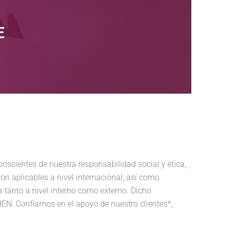
E
nscientes de nuestra responsabilidad social y ética,
ón aplicables a nivel internacional, así como
a tanto a nivel interno como externo. Dicho
HEN. Confiamos en el apoyo de nuestro clientes*,