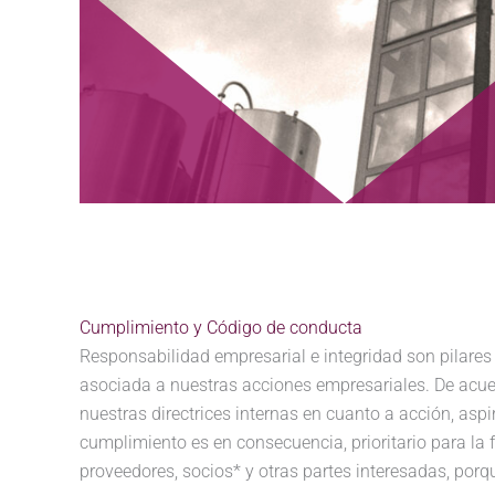
Cumplimiento y Código de conducta
Responsabilidad empresarial e integridad son pilares
asociada a nuestras acciones empresariales. De acuer
nuestras directrices internas en cuanto a acción, aspi
cumplimiento es en consecuencia, prioritario para la
proveedores, socios* y otras partes interesadas, po