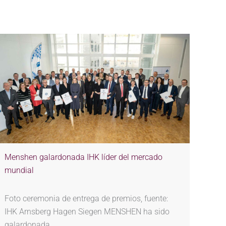
Menshen galardonada IHK líder del mercado
mundial
Foto ceremonia de entrega de premios, fuente:
IHK Arnsberg Hagen Siegen MENSHEN ha sido
galardonada…