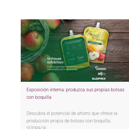
Exposición interna: produzca sus propias bolsas
con boquilla
Descubra el potencial de ahorro que ofrece la
producción propia de bolsas con boquilla.
SÜDPACK,…