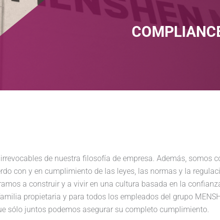
COMPLIANC
 irrevocables de nuestra filosofía de empresa. Además, somos co
do con y en cumplimiento de las leyes, las normas y la regulaci
ramos a construir y a vivir en una cultura basada en la confianz
 familia propietaria y para todos los empleados del grupo MENS
rque sólo juntos podemos asegurar su completo cumplimiento.