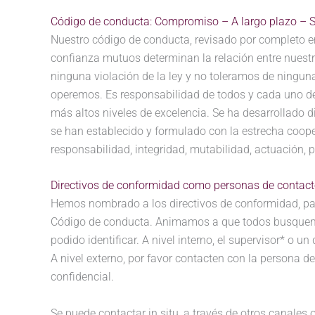
Código de conducta: Compromiso – A largo plazo – 
Nuestro código de conducta, revisado por completo en
confianza mutuos determinan la relación entre nuest
ninguna violación de la ley y no toleramos de ningu
operemos. Es responsabilidad de todos y cada uno de
más altos niveles de excelencia. Se ha desarrollado di
se han establecido y formulado con la estrecha coope
responsabilidad, integridad, mutabilidad, actuación, 
Directivos de conformidad como personas de contac
Hemos nombrado a los directivos de conformidad, par
Código de conducta. Animamos a que todos busquen ay
podido identificar. A nivel interno, el supervisor* o 
A nivel externo, por favor contacten con la persona 
confidencial.
Se puede contactar in situ, a través de otros canale