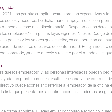
Seguridad
 2021, nos permite cumplir nuestras propias expectativas y las 
ros socios y nosotros. De dicha manera, apoyamos el compromis
na manera el acoso ni la discriminación. Respetamos los derech
 los empleados* cumplir las leyes vigentes. Nuestro Código de 
cha política y los valores que describe, en colaboración con nue
ración de nuestros directivos de conformidad. Refleja nuestro 
pero sobretodo, ¡nuestro aprecio y respeto por el mundo en el qu
to
a que los empleados* y las personas interesadas puedan pedirl
uda tan pronto como les resulte necesaria y que informen de cu
un directivo puede aconsejar o referirse al empleado* de la ofici
de la lista que presentamos a continuación. Les podemos asegura
s o de forma anónima. Pueden enviar por correo electrónico, cual