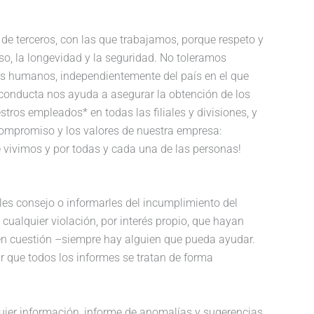
de terceros, con las que trabajamos, porque respeto y
o, la longevidad y la seguridad. No toleramos
os humanos, independientemente del país en el que
conducta nos ayuda a asegurar la obtención de los
stros empleados* en todas las filiales y divisiones, y
compromiso y los valores de nuestra empresa:
e vivimos y por todas y cada una de las personas!
es consejo o informarles del incumplimiento del
alquier violación, por interés propio, que hayan
na en cuestión –siempre hay alguien que pueda ayudar.
r que todos los informes se tratan de forma
quier información, informe de anomalías y sugerencias