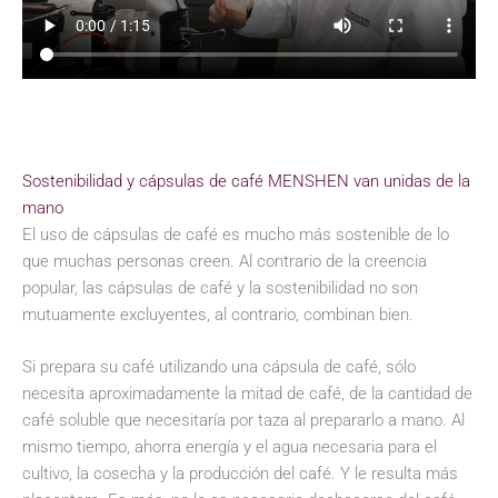
Sostenibilidad y cápsulas de café MENSHEN van unidas de la
mano
El uso de cápsulas de café es mucho más sostenible de lo
que muchas personas creen. Al contrario de la creencia
popular, las cápsulas de café y la sostenibilidad no son
mutuamente excluyentes, al contrario, combinan bien.
Si prepara su café utilizando una cápsula de café, sólo
necesita aproximadamente la mitad de café, de la cantidad de
café soluble que necesitaría por taza al prepararlo a mano. Al
mismo tiempo, ahorra energía y el agua necesaria para el
cultivo, la cosecha y la producción del café. Y le resulta más