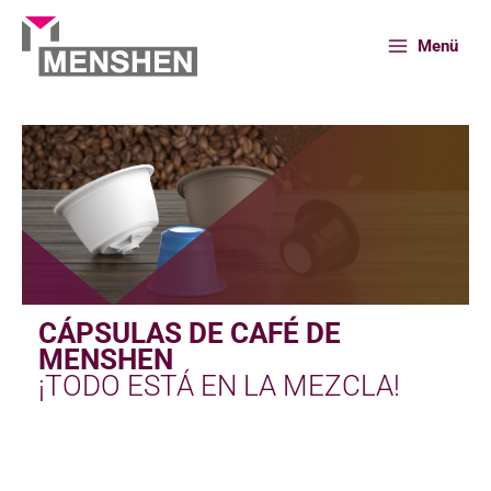
Ir
al
Menü
contenido
Inicio
Portafolio
Cápsulas de café
CÁPSULAS DE CAFÉ DE
MENSHEN
¡TODO ESTÁ EN LA MEZCLA!