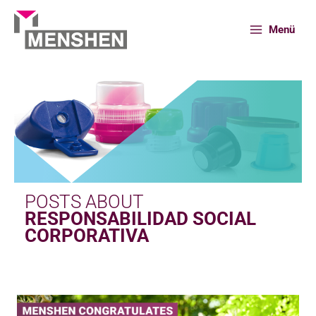
Ir
al
Menü
contenido
Inicio
News
Responsabilidad social corporativa
POSTS ABOUT
RESPONSABILIDAD SOCIAL
CORPORATIVA