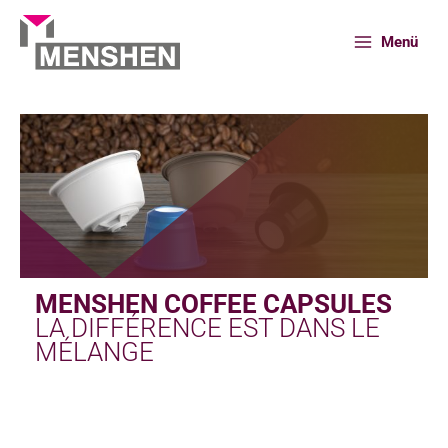
Aller
au
Menü
contenu
Accueil
Portefeuille
Capsules cafe
MENSHEN COFFEE CAPSULES
LA DIFFÉRENCE EST DANS LE
MÉLANGE