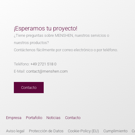
¡Esperamos tu proyecto!
¿Tiene preguntas sobre MENSHEN, nuestros servicios o
nuestros productos?
Contáctenos fácilmente por correo electrónico o por teléfono.
Teléfono:
+49 2721 518 0
E-Mail:
contact@menshen.com
Contacto
Empresa
Portafolio
Noticias
Contacto
Aviso legal
Protección de Datos
Cookie-Policy (EU)
Cumplimiento
C