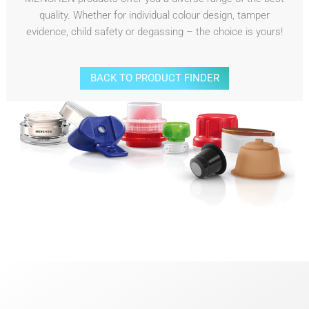
quality. Whether for individual colour design, tamper
evidence, child safety or degassing – the choice is yours!
BACK TO PRODUCT FINDER