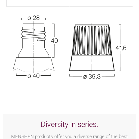
Diversity in series.
MENSHEN products offer you a diverse range of the best