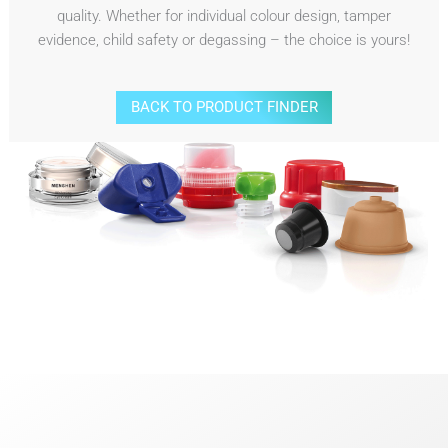
quality. Whether for individual colour design, tamper
evidence, child safety or degassing – the choice is yours!
BACK TO PRODUCT FINDER