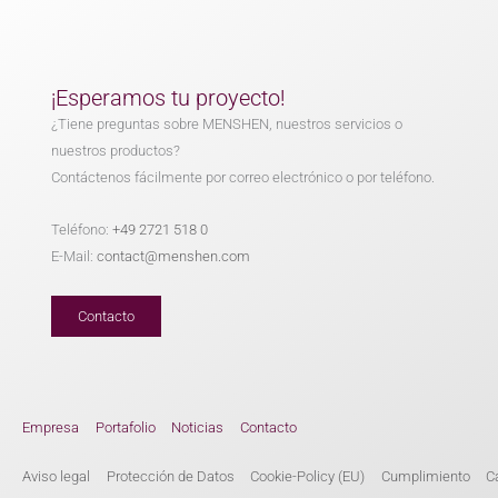
¡Esperamos tu proyecto!
¿Tiene preguntas sobre MENSHEN, nuestros servicios o
nuestros productos?
Contáctenos fácilmente por correo electrónico o por teléfono.
Teléfono:
+49 2721 518 0
E-Mail:
contact@menshen.com
Contacto
Empresa
Portafolio
Noticias
Contacto
Aviso legal
Protección de Datos
Cookie-Policy (EU)
Cumplimiento
C