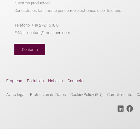
nuestros productos?
Contáctenos fácilmente por correo electrónico o por teléfono.
Teléfono:
+49 2721 518 0
E-Mail:
contact@menshen.com
Contacto
Empresa
Portafolio
Noticias
Contacto
Aviso legal
Protección de Datos
Cookie-Policy (EU)
Cumplimiento
C