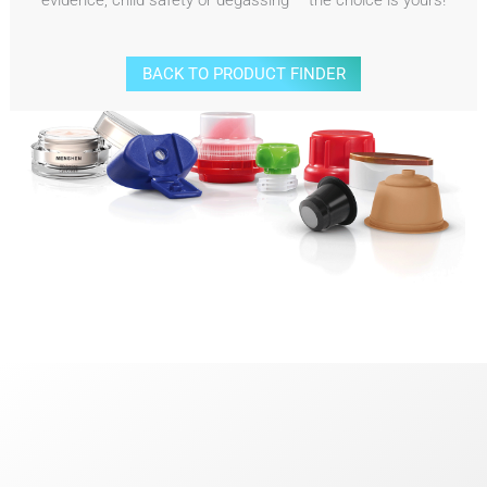
evidence, child safety or degassing – the choice is yours!
BACK TO PRODUCT FINDER