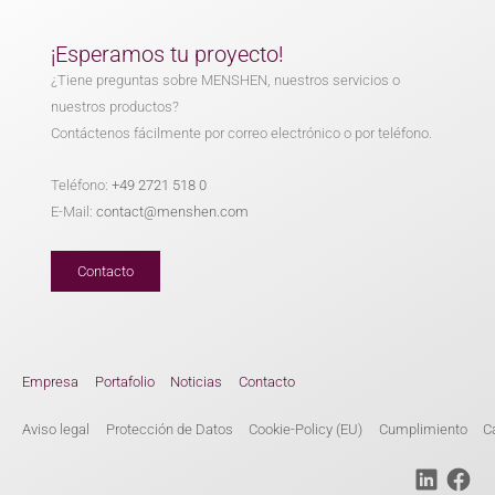
¡Esperamos tu proyecto!
¿Tiene preguntas sobre MENSHEN, nuestros servicios o
nuestros productos?
Contáctenos fácilmente por correo electrónico o por teléfono.
Teléfono:
+49 2721 518 0
E-Mail:
contact@menshen.com
Contacto
Empresa
Portafolio
Noticias
Contacto
Aviso legal
Protección de Datos
Cookie-Policy (EU)
Cumplimiento
C