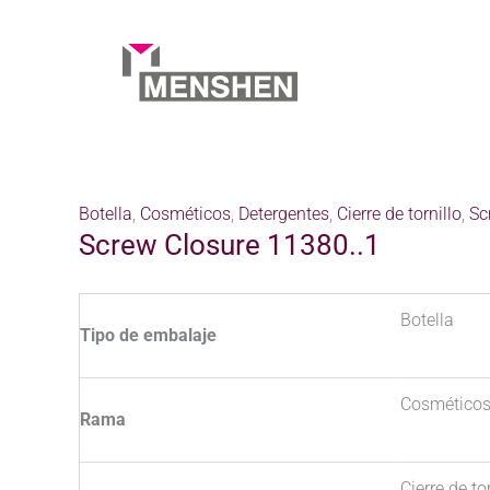
Ir
al
contenido
Inicio
Products
Productos
Screw Closure 11380..
Botella
,
Cosméticos
,
Detergentes
,
Cierre de tornillo
,
Sc
Screw Closure 11380..1
Botella
Tipo de embalaje
Cosméticos
Rama
Cierre de to