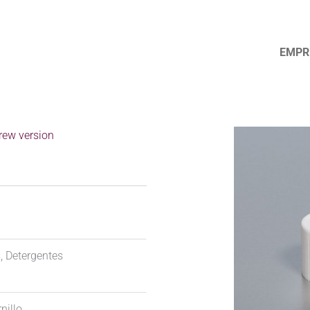
EMPR
1
rew version
, Detergentes
rnillo