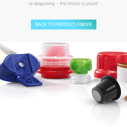
or degassing – the choice is yours!
BACK TO PRODUCT FINDER