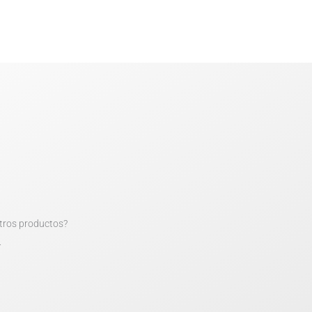
tros productos?
.