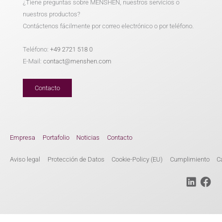
¿Tiene preguntas sobre MENSHEN, nuestros servicios o
nuestros productos?
Contáctenos fácilmente por correo electrónico o por teléfono.
Teléfono:
+49 2721 518 0
E-Mail:
contact@menshen.com
Contacto
Empresa
Portafolio
Noticias
Contacto
Aviso legal
Protección de Datos
Cookie-Policy (EU)
Cumplimiento
C