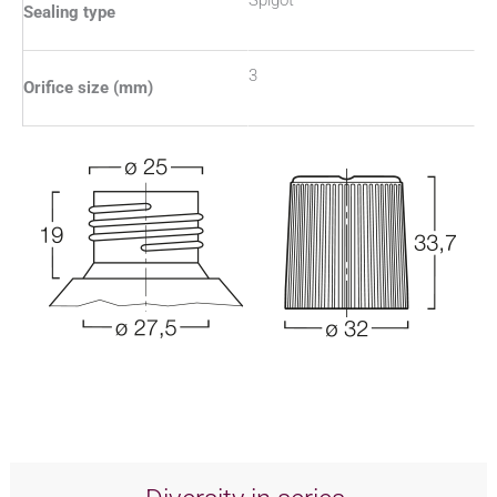
Sealing type
3
Orifice size (mm)