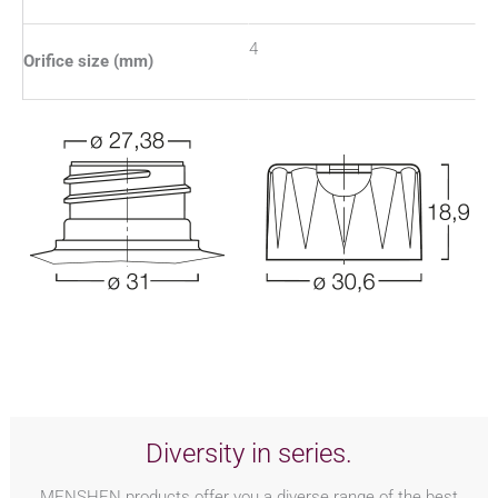
4
Orifice size (mm)
Diversity in series.
MENSHEN products offer you a diverse range of the best