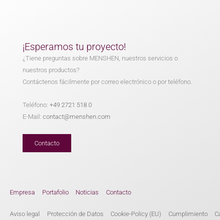
¡Esperamos tu proyecto!
¿Tiene preguntas sobre MENSHEN, nuestros servicios o
nuestros productos?
Contáctenos fácilmente por correo electrónico o por teléfono.
Teléfono:
+49 2721 518 0
E-Mail:
contact@menshen.com
Contacto
Empresa
Portafolio
Noticias
Contacto
Aviso legal
Protección de Datos
Cookie-Policy (EU)
Cumplimiento
C