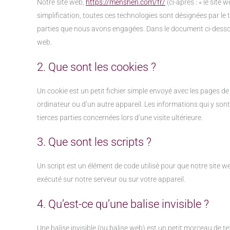
Notre site web,
https://menshen.com/fr/
(ci-après : « le site 
simplification, toutes ces technologies sont désignées par le 
parties que nous avons engagées. Dans le document ci-dessous
web.
2. Que sont les cookies ?
Un cookie est un petit fichier simple envoyé avec les pages de
ordinateur ou d’un autre appareil. Les informations qui y so
tierces parties concernées lors d’une visite ultérieure.
3. Que sont les scripts ?
Un script est un élément de code utilisé pour que notre site 
exécuté sur notre serveur ou sur votre appareil.
4. Qu’est-ce qu’une balise invisible ?
Une balise invisible (ou balise web) est un petit morceau de text