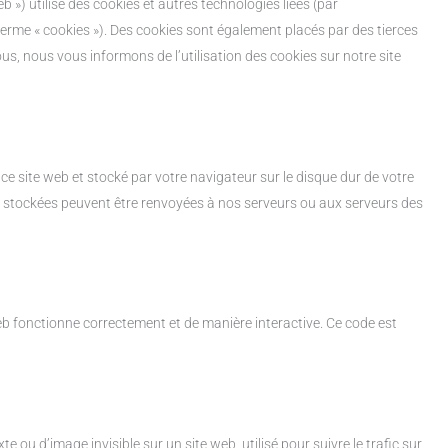
web ») utilise des cookies et autres technologies liées (par
terme « cookies »). Des cookies sont également placés par des tierces
, nous vous informons de l’utilisation des cookies sur notre site
 ce site web et stocké par votre navigateur sur le disque dur de votre
nt stockées peuvent être renvoyées à nos serveurs ou aux serveurs des
web fonctionne correctement et de manière interactive. Ce code est
e ou d’image invisible sur un site web, utilisé pour suivre le trafic sur