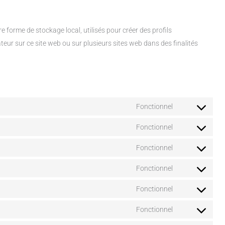
 forme de stockage local, utilisés pour créer des profils
lisateur sur ce site web ou sur plusieurs sites web dans des finalités
Fonctionnel
Consent
to
Fonctionnel
Consent
service
to
Fonctionnel
woocommerc
Consent
service
to
Fonctionnel
wordpress
Consent
service
to
Fonctionnel
php
Consent
service
to
Fonctionnel
complianz
Consent
service