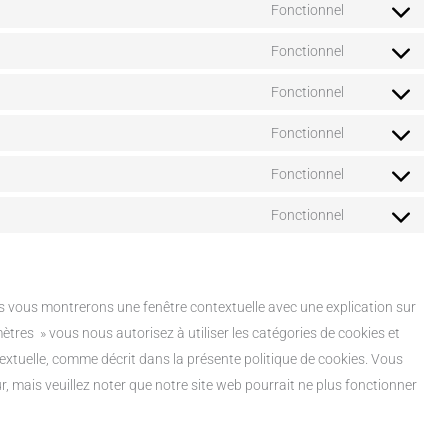
to
Fonctionnel
wpml
Consent
service
to
Fonctionnel
google-
Consent
service
analytics
to
Fonctionnel
youtube
Consent
service
to
Fonctionnel
pretty-
Consent
service
links
to
Fonctionnel
google-
Consent
service
adsense
to
Fonctionnel
sourcebuster-
Consent
service
js
to
popup-
service
anything
divers
us vous montrerons une fenêtre contextuelle avec une explication sur
tres » vous nous autorisez à utiliser les catégories de cookies et
extuelle, comme décrit dans la présente politique de cookies. Vous
r, mais veuillez noter que notre site web pourrait ne plus fonctionner