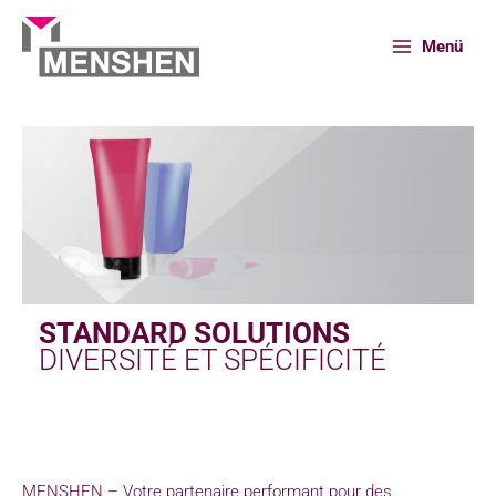
Aller
au
Menü
contenu
Accueil
Portefeuille
Solutions standard
STANDARD SOLUTIONS
DIVERSITÉ ET SPÉCIFICITÉ
MENSHEN – Votre partenaire performant pour des