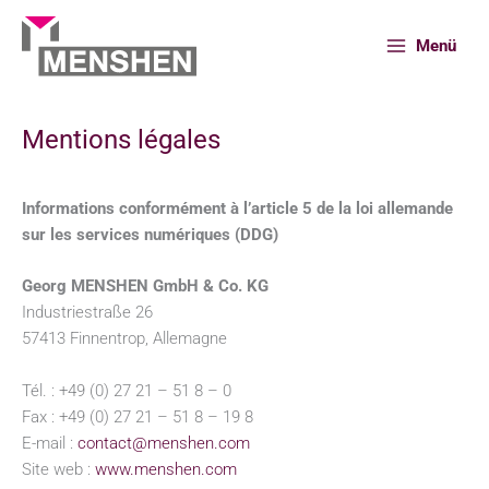
Aller
au
Menü
contenu
Mentions légales
Accueil
Mentions légales
Informations conformément à l’article 5 de la loi allemande
sur les services numériques (DDG)
Georg MENSHEN GmbH & Co. KG
Industriestraße 26
57413 Finnentrop, Allemagne
Tél. : +49 (0) 27 21 – 51 8 – 0
Fax : +49 (0) 27 21 – 51 8 – 19 8
E-mail :
contact@menshen.com
Site web :
www.menshen.com