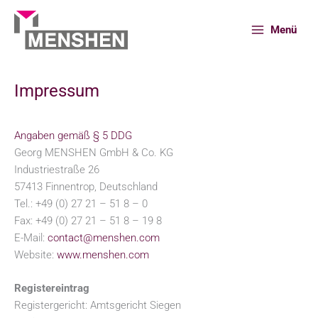
Zum
Inhalt
Menü
springen
Impressum
Start
Impressum
Angaben gemäß § 5 DDG
Georg MENSHEN GmbH & Co. KG
Industriestraße 26
57413 Finnentrop, Deutschland
Tel.: +49 (0) 27 21 – 51 8 – 0
Fax: +49 (0) 27 21 – 51 8 – 19 8
E-Mail:
contact@menshen.com
Website:
www.menshen.com
Registereintrag
Registergericht: Amtsgericht Siegen