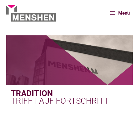
Zum
Inhalt
Menü
springen
Start
Unternehmen
Historie
TRADITION
TRIFFT AUF FORTSCHRITT