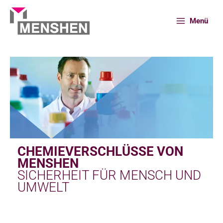
Zum
Inhalt
Menü
springen
Start
Portfolio
Chemieverschlüsse
CHEMIEVERSCHLÜSSE VON
MENSHEN
SICHERHEIT FÜR MENSCH UND
UMWELT