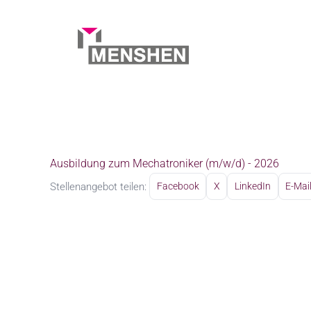
Zum
Inhalt
springen
Startseite
Karriere
Ausbildung zum Mechatroniker 
Ausbildung zum Mechatroniker (m/w/d) - 2026
Stellenangebot teilen:
Facebook
X
LinkedIn
E-Mai