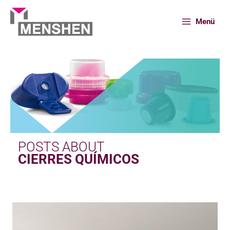
Ir
al
Menü
contenido
Inicio
News
Cierres químicos
POSTS ABOUT
CIERRES QUÍMICOS