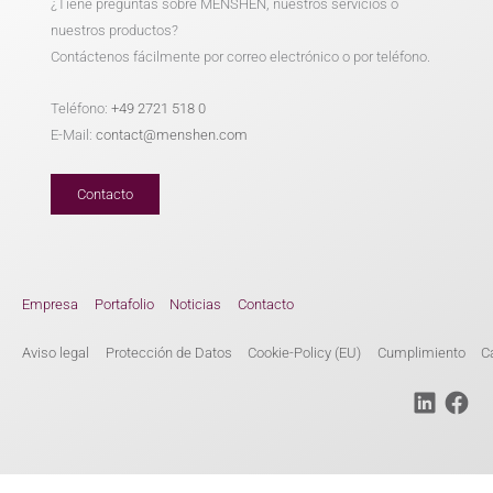
¿Tiene preguntas sobre MENSHEN, nuestros servicios o
nuestros productos?
Contáctenos fácilmente por correo electrónico o por teléfono.
Teléfono:
+49 2721 518 0
E-Mail:
contact@menshen.com
Contacto
Empresa
Portafolio
Noticias
Contacto
Aviso legal
Protección de Datos
Cookie-Policy (EU)
Cumplimiento
C