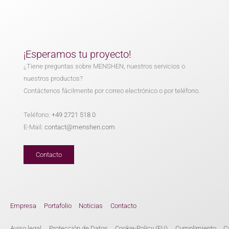
¡Esperamos tu proyecto!
¿Tiene preguntas sobre MENSHEN, nuestros servicios o
nuestros productos?
Contáctenos fácilmente por correo electrónico o por teléfono.
Teléfono:
+49 2721 518 0
E-Mail:
contact@menshen.com
Contacto
Empresa
Portafolio
Noticias
Contacto
Aviso legal
Protección de Datos
Cookie-Policy (EU)
Cumplimiento
C