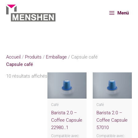
Aller
au
Menü
contenu
Accueil
Produits
Emballage
Capsule café
Accueil
/
Produits
/
Emballage
/ Capsule café
Capsule café
10 résultats affichés
Café
Café
Barista 2.0 –
Barista 2.0 –
Coffee Capsule
Coffee Capsule
22980..1
57010
Compatible avec:
Compatible avec: