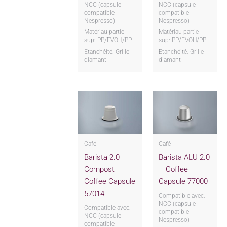
NCC (capsule
NCC (capsule
compatible
compatible
Nespresso)
Nespresso)
Matériau partie
Matériau partie
sup: PP/EVOH/PP
sup: PP/EVOH/PP
Etanchéité: Grille
Etanchéité: Grille
diamant
diamant
Café
Café
Barista 2.0
Barista ALU 2.0
Compost –
– Coffee
Coffee Capsule
Capsule 77000
57014
Compatible avec:
NCC (capsule
Compatible avec:
compatible
NCC (capsule
Nespresso)
compatible