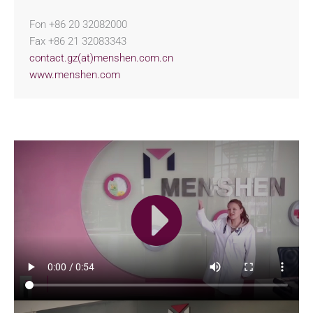
Fon +86 20 32082000
Fax +86 21 32083343
contact.gz(at)menshen.com.cn
www.menshen.com