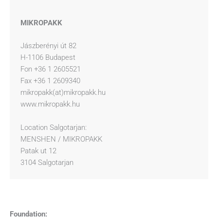
MIKROPAKK
Jászberényi út 82
H-1106 Budapest
Fon +36 1 2605521
Fax +36 1 2609340
mikropakk(at)mikropakk.hu
www.mikropakk.hu
Location Salgotarjan:
MENSHEN / MIKROPAKK
Patak ut 12
3104 Salgotarjan
Foundation: