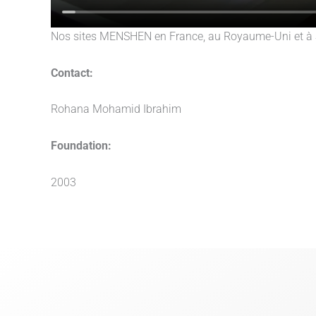
Nos sites MENSHEN en France, au Royaume-Uni et à S
Contact:
Rohana Mohamid Ibrahim
Foundation:
2003