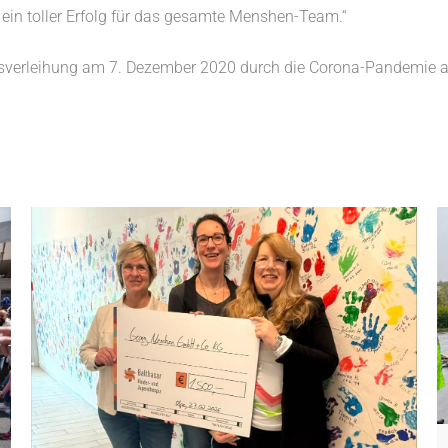
 ist ein toller Erfolg für das gesamte Menshen-Team.“
sverleihung am 7. Dezember 2020 durch die Corona-Pandemie auss