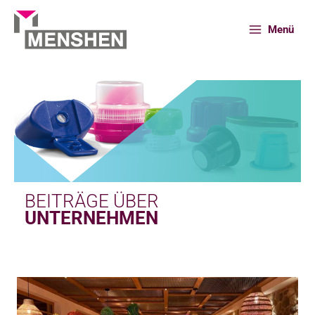
Zum
Inhalt
Menü
springen
Start
News
Unternehmen
BEITRÄGE ÜBER
UNTERNEHMEN