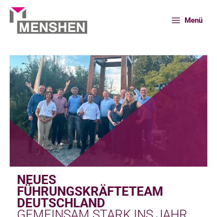
Zum
Inhalt
Menü
springen
Start
Menschen
Neues Führungskräfteteam Deutschland
NEUES
FÜHRUNGSKRÄFTETEAM
DEUTSCHLAND
GEMEINSAM STARK INS JAHR