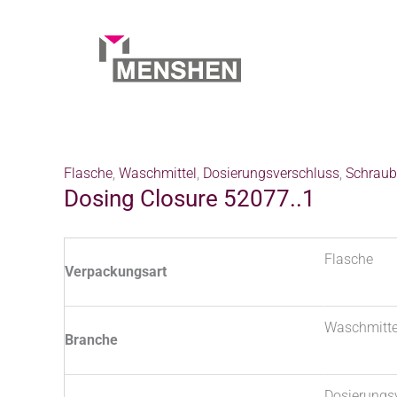
Zum
Inhalt
springen
Start
Products
Produkte
Dosing Closure 52077..1
Flasche
,
Waschmittel
,
Dosierungsverschluss
,
Schraub
Dosing Closure 52077..1
Flasche
Verpackungsart
Waschmitte
Branche
Dosierungs