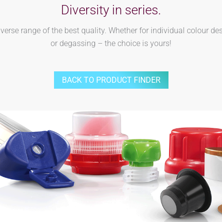
Diversity in series.
rse range of the best quality. Whether for individual colour des
or degassing – the choice is yours!
BACK TO PRODUCT FINDER