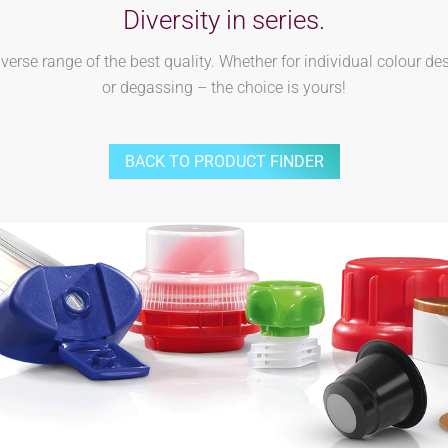
Diversity in series.
rse range of the best quality. Whether for individual colour des
or degassing – the choice is yours!
BACK TO PRODUCT FINDER