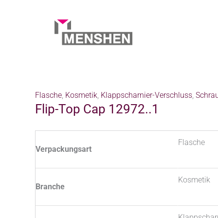
Zum
Inhalt
springen
Start
Products
Produkte
Flip-Top Cap 12972..1
Flasche
,
Kosmetik
,
Klappscharnier-Verschluss
,
Schra
Flip-Top Cap 12972..1
Flasche
Verpackungsart
Kosmetik
Branche
Klappschar