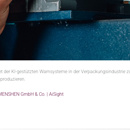
iet der KI-gestützten Warnsysteme in der Verpackungsindustrie 
 produzieren.
MENSHEN GmbH & Co. | AiSight