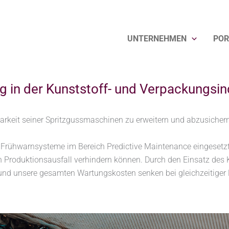
UNTERNEHMEN
POR
 in der Kunststoff- und Verpackungsin
ng in der Kunststoff- und Verpackungsindustrie
arkeit seiner Spritzgussmaschinen zu erweitern und abzusiche
ühwarnsysteme im Bereich Predictive Maintenance eingesetzt, d
n Produktionsausfall verhindern können. Durch den Einsatz des 
und unsere gesamten Wartungskosten senken bei gleichzeitiger 