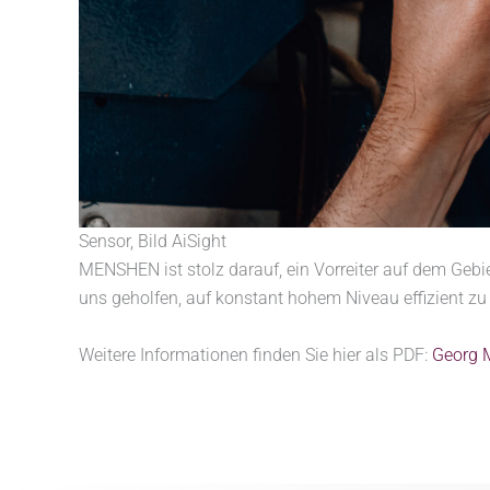
Sensor, Bild AiSight
MENSHEN ist stolz darauf, ein Vorreiter auf dem Geb
uns geholfen, auf konstant hohem Niveau effizient zu
Weitere Informationen finden Sie hier als PDF:
Georg 