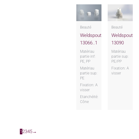
Beauté
Beauté
Weldspout
Weldspout
13066..1
13090
Matériau
Matériau
partie inf:
partie sup:
PE, PP
PE/PP
Matériau
Fixation: A
partie sup:
visser
PE
Fixation: A
visser
Etanchéité:
Cône
1
2
3
4
5
→