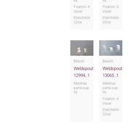
PE
PE
Fixation: A
Fixation: A
visser
visser
Etanchéité:
Etanchéité:
Cône
Cône
Beauté
Beauté
Weldspout
Weldspout
12994..1
13065..1
Matériau
Matériau
partie sup:
partie sup:
PE
PE
Fixation: A
visser
Etanchéité:
Cône