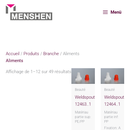
Aller
au
Menü
contenu
Accueil
Produits
Branche
Aliments
Accueil
/
Produits
/
Branche
/ Aliments
Aliments
Affichage de 1–12 sur 49 résultats
Beauté
Beauté
Weldspout
Weldspout
12463..1
12464..1
Matériau
Matériau
partie sup:
partie inf:
PE/PP
PP
Fixation: A