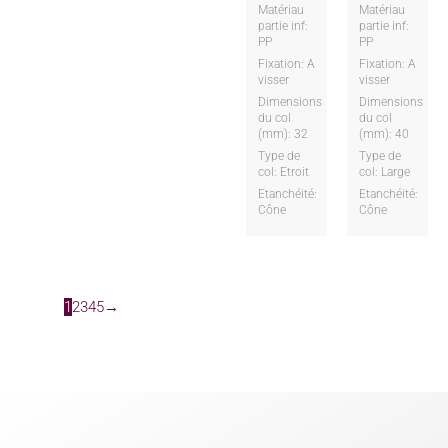
Matériau
Matériau
partie inf:
partie inf:
PP
PP
Fixation: A
Fixation: A
visser
visser
Dimensions
Dimensions
du col
du col
(mm): 32
(mm): 40
Type de
Type de
col: Etroit
col: Large
Etanchéité:
Etanchéité:
Cône
Cône
1
2
3
4
5
→