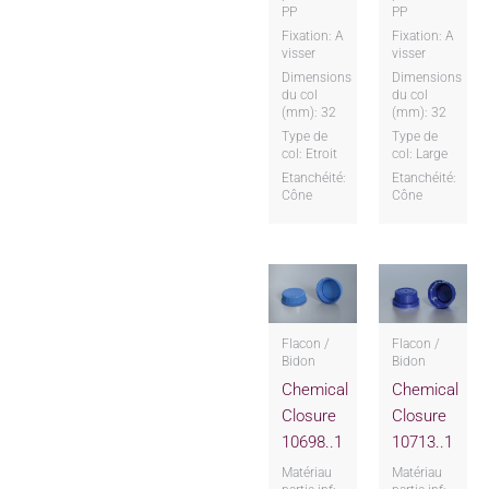
PP
PP
Fixation: A
Fixation: A
visser
visser
Dimensions
Dimensions
du col
du col
(mm): 32
(mm): 32
Type de
Type de
col: Etroit
col: Large
Etanchéité:
Etanchéité:
Cône
Cône
Flacon /
Flacon /
Bidon
Bidon
Chemical
Chemical
Closure
Closure
10698..1
10713..1
Matériau
Matériau