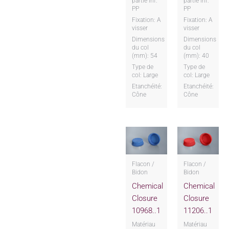
partie inf:
partie inf:
PP
PP
Fixation: A
Fixation: A
visser
visser
Dimensions
Dimensions
du col
du col
(mm): 54
(mm): 40
Type de
Type de
col: Large
col: Large
Etanchéité:
Etanchéité:
Cône
Cône
Flacon /
Flacon /
Bidon
Bidon
Chemical
Chemical
Closure
Closure
10968..1
11206..1
Matériau
Matériau