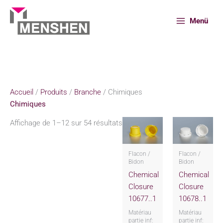
Aller
au
Menü
contenu
Accueil
Produits
Branche
Chimiques
Accueil
/
Produits
/
Branche
/ Chimiques
Chimiques
Affichage de 1–12 sur 54 résultats
Flacon /
Flacon /
Bidon
Bidon
Chemical
Chemical
Closure
Closure
10677..1
10678..1
Matériau
Matériau
partie inf:
partie inf: