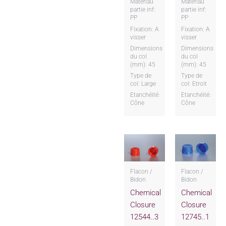
Matériau
Matériau
partie inf:
partie inf:
PP
PP
Fixation: A
Fixation: A
visser
visser
Dimensions
Dimensions
du col
du col
(mm): 45
(mm): 45
Type de
Type de
col: Large
col: Etroit
Etanchéité:
Etanchéité:
Cône
Cône
Flacon /
Flacon /
Bidon
Bidon
Chemical
Chemical
Closure
Closure
12544..3
12745..1