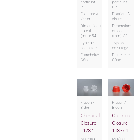
partie inf:
partie inf:
PP
PP
Fixation: A
Fixation: A
visser
visser
Dimensions
Dimensions
du col
du col
(mm): 54
(mm): 80
Type de
Type de
col: Large
col: Large
Etanchéité:
Etanchéité:
Cône
Cône
Flacon /
Flacon /
Bidon
Bidon
Chemical
Chemical
Closure
Closure
11287..1
11337.1
Matériau
Matériau