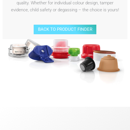
quality. Whether for individual colour design, tamper
evidence, child safety or degassing – the choice is yours!
BACK TO PRODUCT FINDER