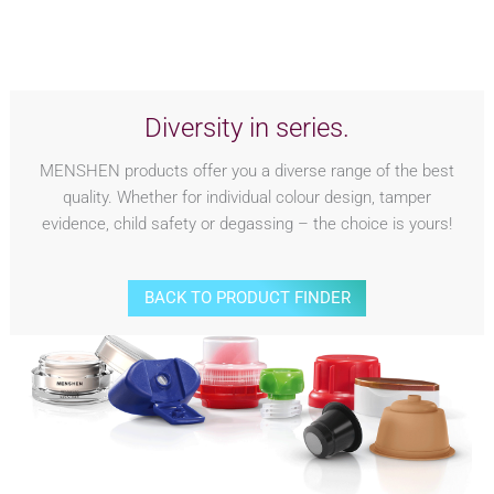
Diversity in series.
MENSHEN products offer you a diverse range of the best
quality. Whether for individual colour design, tamper
evidence, child safety or degassing – the choice is yours!
BACK TO PRODUCT FINDER