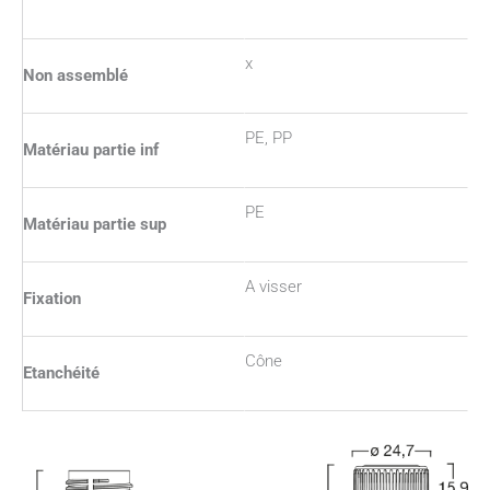
x
Non assemblé
PE, PP
Matériau partie inf
PE
Matériau partie sup
A visser
Fixation
Cône
Etanchéité