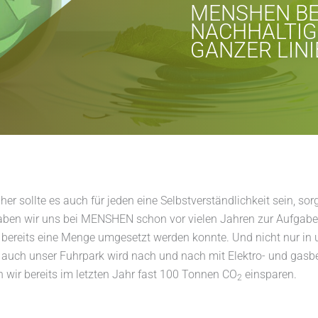
MENSHEN B
NACHHALTIG
GANZER LINI
aher sollte es auch für jeden eine Selbstverständlichkeit sein, 
n wir uns bei MENSHEN schon vor vielen Jahren zur Aufgabe g
 bereits eine Menge umgesetzt werden konnte. Und nicht nur in 
uch unser Fuhrpark wird nach und nach mit Elektro- und gasbet
 wir bereits im letzten Jahr fast 100 Tonnen CO
einsparen.
2