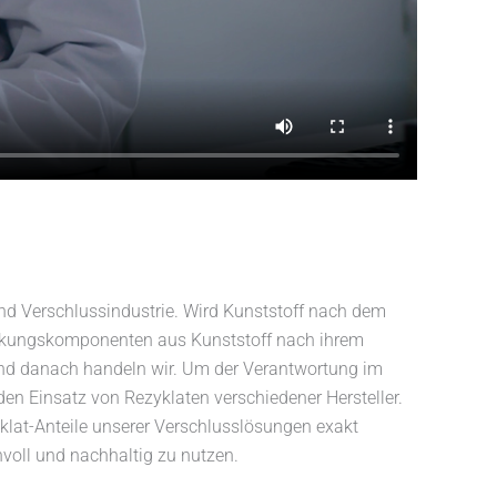
d Verschlussindustrie. Wird Kunststoff nach dem
ackungskomponenten aus Kunststoff nach ihrem
und danach handeln wir. Um der Verantwortung im
en Einsatz von Rezyklaten verschiedener Hersteller.
klat-Anteile unserer Verschlusslösungen exakt
voll und nachhaltig zu nutzen.