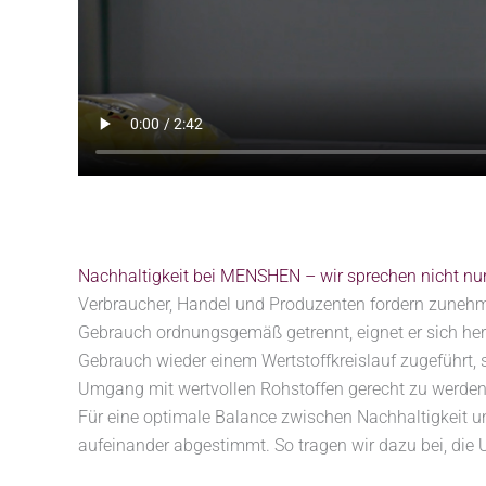
Nachhaltigkeit bei MENSHEN – wir sprechen nicht nu
Verbraucher, Handel und Produzenten fordern zunehm
Gebrauch ordnungsgemäß getrennt, eignet er sich h
Gebrauch wieder einem Wertstoffkreislauf zugeführt
Umgang mit wertvollen Rohstoffen gerecht zu werden,
Für eine optimale Balance zwischen Nachhaltigkeit u
aufeinander abgestimmt. So tragen wir dazu bei, die