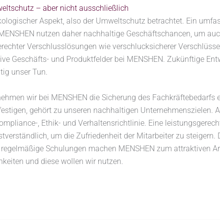
ltschutz – aber nicht ausschließlich
ökologischer Aspekt, also der Umweltschutz betrachtet. Ein umf
ei MENSHEN nutzen daher nachhaltige Geschäftschancen, um auch
erechter Verschlusslösungen wie verschlucksicherer Verschlüs
ative Geschäfts- und Produktfelder bei MENSHEN. Zukünftige En
tig unser Tun.
 nehmen wir bei MENSHEN die Sicherung des Fachkräftebedarfs e
festigen, gehört zu unseren nachhaltigen Unternehmenszielen. A
pliance-, Ethik- und Verhaltensrichtlinie. Eine leistungsgerec
erständlich, um die Zufriedenheit der Mitarbeiter zu steigern. 
regelmäßige Schulungen machen MENSHEN zum attraktiven Arbe
chkeiten und diese wollen wir nutzen.