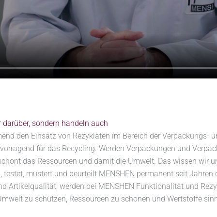
r darüber, sondern handeln auch
end den Einsatz von Rezyklaten im Bereich der Verpackungs- un
ervorragend für das Recycling. Werden Verpackungen und Verp
, schont das Ressourcen und damit die Umwelt. Das wissen wir 
 testet, mustert und beurteilt MENSHEN permanent seit Jahren d
nd Artikelqualität, werden bei MENSHEN Funktionalität und Rezy
 Umwelt zu schützen, Ressourcen zu schonen und Wertstoffe sinn