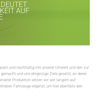
EDEUTET
KEIT AUF
E
sorgsam und nachhaltig mit unserer Umwelt und den zur
emacht und uns ehrgeizige Ziele gesetzt, an deren
unserer Produktion setzen wir seit langem auf
rieben Fahrzeuge ergänzt, um hier ebenfalls den