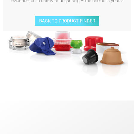
evidence, child safety or degassing – the choice is yours!
BACK TO PRODUCT FINDER