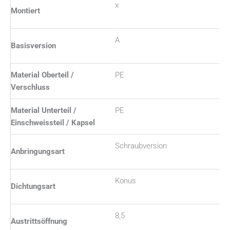
x
Montiert
A
Basisversion
Material Oberteil /
PE
Verschluss
Material Unterteil /
PE
Einschweissteil / Kapsel
Schraubversion
Anbringungsart
Konus
Dichtungsart
8,5
Austrittsöffnung