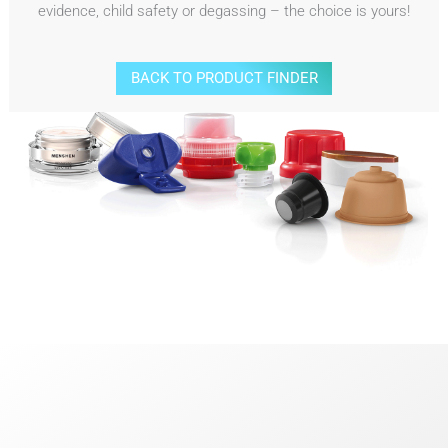
evidence, child safety or degassing – the choice is yours!
BACK TO PRODUCT FINDER